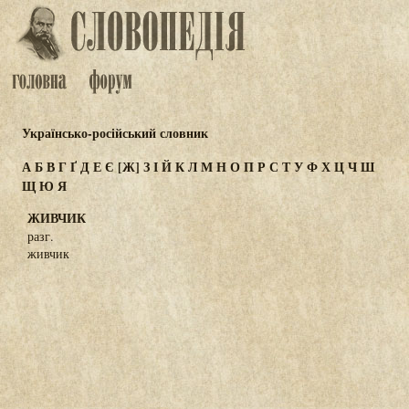
Українсько-російський словник
А
Б
В
Г
Ґ
Д
Е
Є
[Ж]
З
І
Й
К
Л
М
Н
О
П
Р
С
Т
У
Ф
Х
Ц
Ч
Ш
Щ
Ю
Я
ЖИВЧИК
разг.
живчик