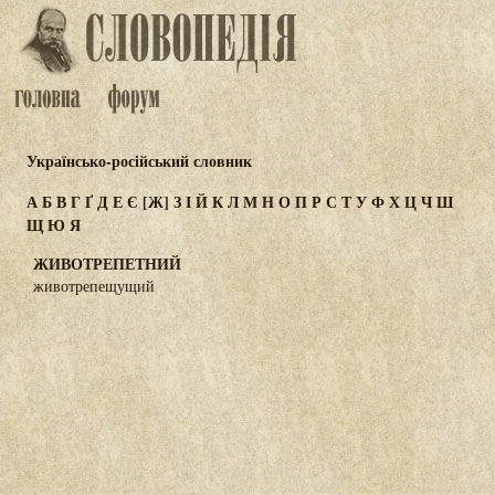
Українсько-російський словник
А
Б
В
Г
Ґ
Д
Е
Є
[Ж]
З
І
Й
К
Л
М
Н
О
П
Р
С
Т
У
Ф
Х
Ц
Ч
Ш
Щ
Ю
Я
ЖИВОТРЕПЕТНИЙ
животрепещущий