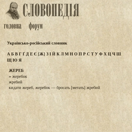
Українсько-російський словник
А
Б
В
Г
Ґ
Д
Е
Є
[Ж]
З
І
Й
К
Л
М
Н
О
П
Р
С
Т
У
Ф
Х
Ц
Ч
Ш
Щ
Ю
Я
ЖЕРЕБ
= жеребок
жребий
кидати жереб, жеребок — бросать [метать] жребий