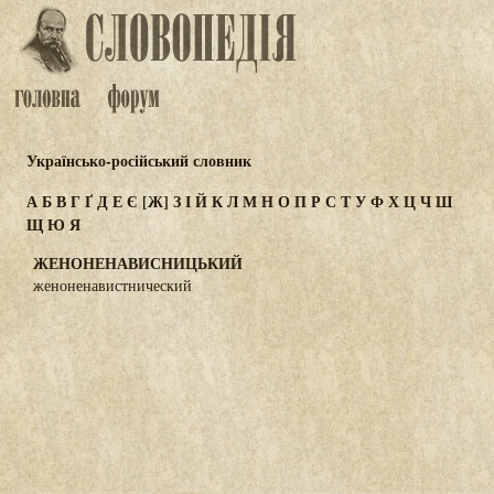
Українсько-російський словник
А
Б
В
Г
Ґ
Д
Е
Є
[Ж]
З
І
Й
К
Л
М
Н
О
П
Р
С
Т
У
Ф
Х
Ц
Ч
Ш
Щ
Ю
Я
ЖЕНОНЕНАВИСНИЦЬКИЙ
женоненавистнический