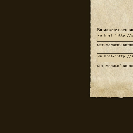
Ви можете постави
матиме такий вигл
матиме такий вигл