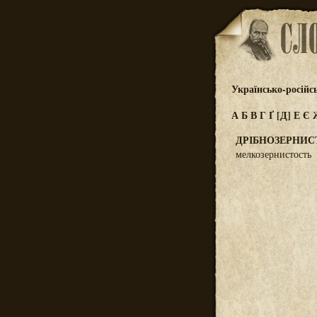
Українсько-російс
А
Б
В
Г
Ґ
[Д]
Е
Є
ДРІБНОЗЕРНИС
мелкозернистость