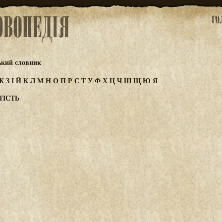
ький словник
Ж
З
І
Й
К
Л
М
Н
О
П
Р
С
Т
У
Ф
Х
Ц
Ч
Ш
Щ
Ю
Я
ТІСТЬ