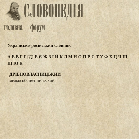
Українсько-російський словник
А
Б
В
Г
Ґ
[Д]
Е
Є
Ж
З
І
Й
К
Л
М
Н
О
П
Р
С
Т
У
Ф
Х
Ц
Ч
Ш
Щ
Ю
Я
ДРІБНОВЛАСНИЦЬКИЙ
мелкособственнический