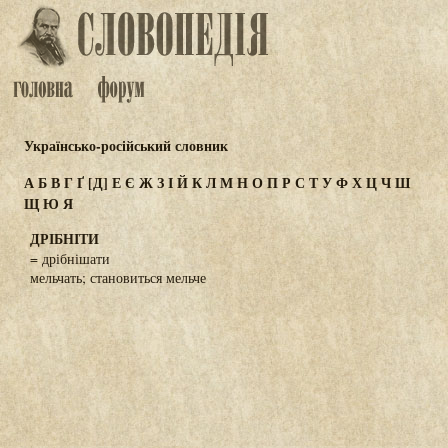
Українсько-російський словник
А
Б
В
Г
Ґ
[Д]
Е
Є
Ж
З
І
Й
К
Л
М
Н
О
П
Р
С
Т
У
Ф
Х
Ц
Ч
Ш
Щ
Ю
Я
ДРІБНІТИ
= дрібнішати
мельчать; становиться мельче