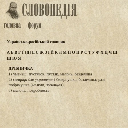
Українсько-російський словник
А
Б
В
Г
Ґ
[Д]
Е
Є
Ж
З
І
Й
К
Л
М
Н
О
П
Р
С
Т
У
Ф
Х
Ц
Ч
Ш
Щ
Ю
Я
ДРІБНИЧКА
1) уменьш. пустячок, пустяк, мелочь, безделица
2) (
вещица для украшения
) безделушка, безделица; разг.
побрякушка (
мелкая, звенящая
)
3) мелочь; подробность