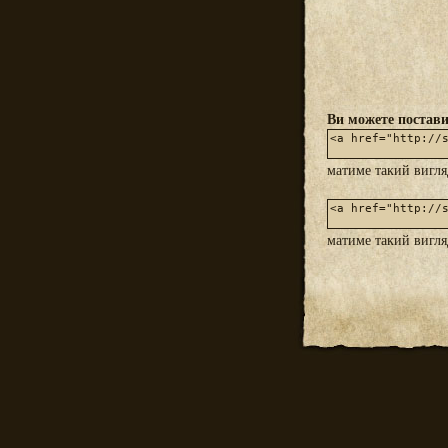
Ви можете постави
матиме такий вигл
матиме такий вигл