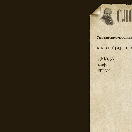
Українсько-російс
А
Б
В
Г
Ґ
[Д]
Е
Є
ДРІАДА
миф.
дриада