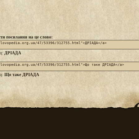
ти посилання на це слово:
ДРІАДА
яд:
Що таке ДРІАДА
яд: