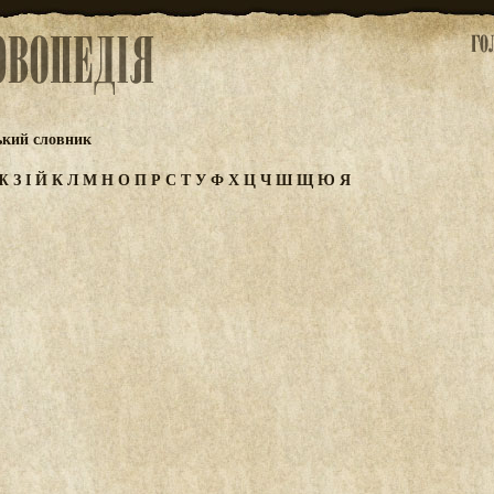
ький словник
Ж
З
І
Й
К
Л
М
Н
О
П
Р
С
Т
У
Ф
Х
Ц
Ч
Ш
Щ
Ю
Я