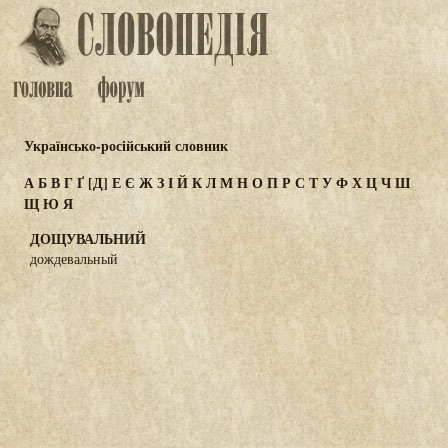
Українсько-російський словник
А
Б
В
Г
Ґ
[Д]
Е
Є
Ж
З
І
Й
К
Л
М
Н
О
П
Р
С
Т
У
Ф
Х
Ц
Ч
Ш
Щ
Ю
Я
ДОЩУВАЛЬНИЙ
дождевальный