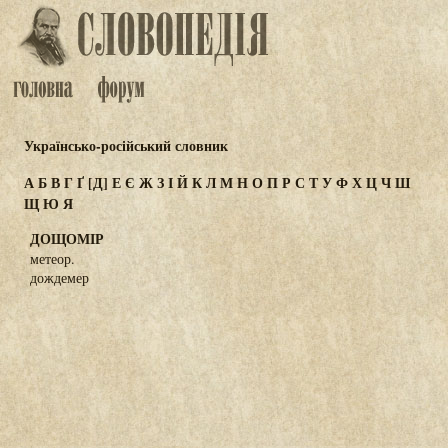
Українсько-російський словник
А
Б
В
Г
Ґ
[Д]
Е
Є
Ж
З
І
Й
К
Л
М
Н
О
П
Р
С
Т
У
Ф
Х
Ц
Ч
Ш
Щ
Ю
Я
ДОЩОМІР
метеор.
дождемер