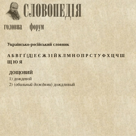
Українсько-російський словник
А
Б
В
Г
Ґ
[Д]
Е
Є
Ж
З
І
Й
К
Л
М
Н
О
П
Р
С
Т
У
Ф
Х
Ц
Ч
Ш
Щ
Ю
Я
ДОЩОВИЙ
1) дождевой
2) (
обильный дождями
) дождливый