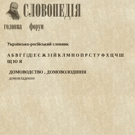
Українсько-російський словник
А
Б
В
Г
Ґ
[Д]
Е
Є
Ж
З
І
Й
К
Л
М
Н
О
П
Р
С
Т
У
Ф
Х
Ц
Ч
Ш
Щ
Ю
Я
ДОМОВОДСТВО , ДОМОВОЛОДІННЯ
домовладение