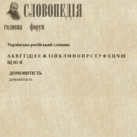
Українсько-російський словник
А
Б
В
Г
Ґ
[Д]
Е
Є
Ж
З
І
Й
К
Л
М
Н
О
П
Р
С
Т
У
Ф
Х
Ц
Ч
Ш
Щ
Ю
Я
ДОМОВИТІСТЬ
домовитость