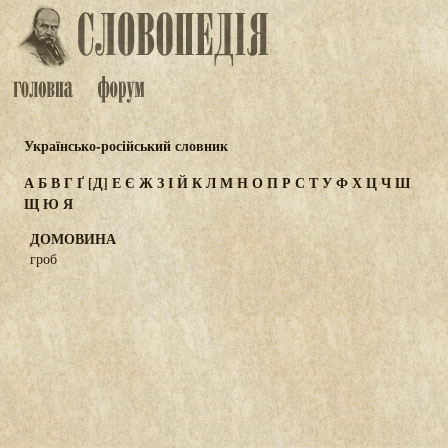
Українсько-російський словник
А
Б
В
Г
Ґ
[Д]
Е
Є
Ж
З
І
Й
К
Л
М
Н
О
П
Р
С
Т
У
Ф
Х
Ц
Ч
Ш
Щ
Ю
Я
ДОМОВИНА
гроб