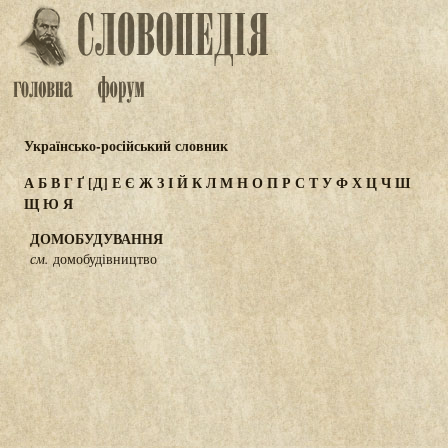
Українсько-російський словник
А
Б
В
Г
Ґ
[Д]
Е
Є
Ж
З
І
Й
К
Л
М
Н
О
П
Р
С
Т
У
Ф
Х
Ц
Ч
Ш
Щ
Ю
Я
ДОМОБУДУВАННЯ
см.
домобудівництво