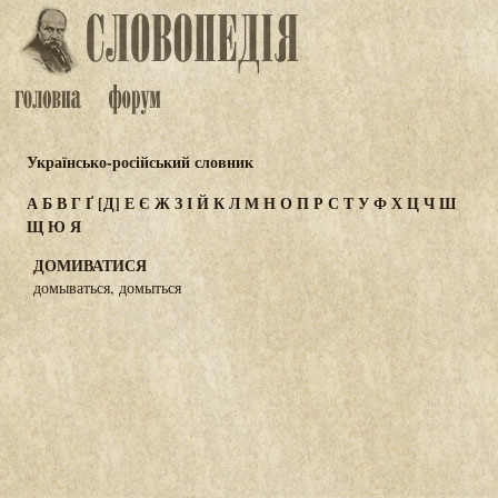
Українсько-російський словник
А
Б
В
Г
Ґ
[Д]
Е
Є
Ж
З
І
Й
К
Л
М
Н
О
П
Р
С
Т
У
Ф
Х
Ц
Ч
Ш
Щ
Ю
Я
ДОМИВАТИСЯ
домываться, домыться