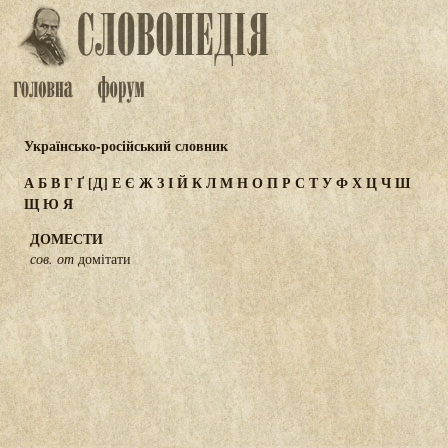
Українсько-російський словник
А
Б
В
Г
Ґ
[Д]
Е
Є
Ж
З
І
Й
К
Л
М
Н
О
П
Р
С
Т
У
Ф
Х
Ц
Ч
Ш
Щ
Ю
Я
ДОМЕСТИ
сов. от
домітати