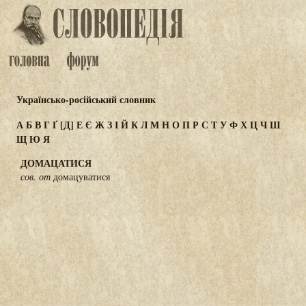
Українсько-російський словник
А
Б
В
Г
Ґ
[Д]
Е
Є
Ж
З
І
Й
К
Л
М
Н
О
П
Р
С
Т
У
Ф
Х
Ц
Ч
Ш
Щ
Ю
Я
ДОМАЦАТИСЯ
сов. от
домацуватися