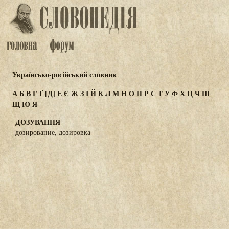
Українсько-російський словник
А
Б
В
Г
Ґ
[Д]
Е
Є
Ж
З
І
Й
К
Л
М
Н
О
П
Р
С
Т
У
Ф
Х
Ц
Ч
Ш
Щ
Ю
Я
ДОЗУВАННЯ
дозирование, дозировка