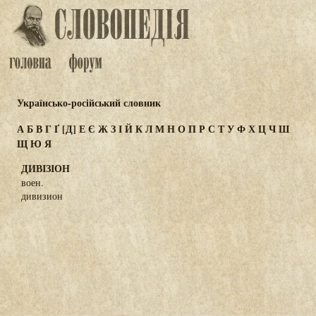
Українсько-російський словник
А
Б
В
Г
Ґ
[Д]
Е
Є
Ж
З
І
Й
К
Л
М
Н
О
П
Р
С
Т
У
Ф
Х
Ц
Ч
Ш
Щ
Ю
Я
ДИВІЗІОН
воен.
дивизион