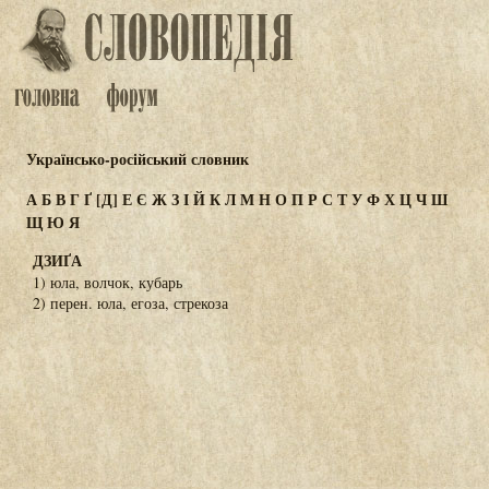
Українсько-російський словник
А
Б
В
Г
Ґ
[Д]
Е
Є
Ж
З
І
Й
К
Л
М
Н
О
П
Р
С
Т
У
Ф
Х
Ц
Ч
Ш
Щ
Ю
Я
ДЗИҐА
1) юла, волчок, кубарь
2) перен. юла, егоза, стрекоза