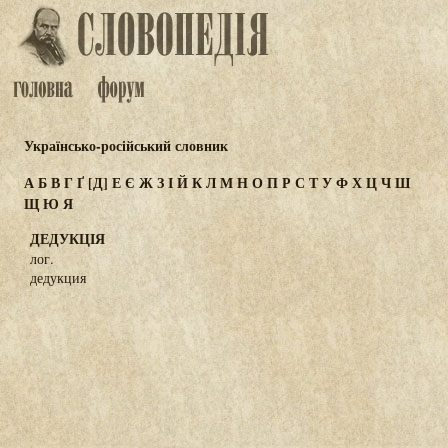
Українсько-російський словник
А
Б
В
Г
Ґ
[Д]
Е
Є
Ж
З
І
Й
К
Л
М
Н
О
П
Р
С
Т
У
Ф
Х
Ц
Ч
Ш
Щ
Ю
Я
ДЕДУКЦІЯ
лог.
дедукция