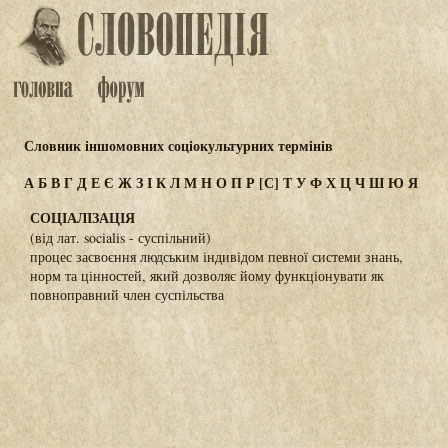
Словник іншомовних соціокультурних термінів
А
Б
В
Г
Д
Е
Є
Ж
З
І
К
Л
М
Н
О
П
Р
[С]
Т
У
Ф
Х
Ц
Ч
Ш
Ю
Я
СОЦІАЛІЗАЦІЯ
(від лат. socialis - суспільний)
процес засвоєння людським індивідом певної системи знань,
норм та цінностей, який дозволяє йому функціонувати як
повноправний член суспільства