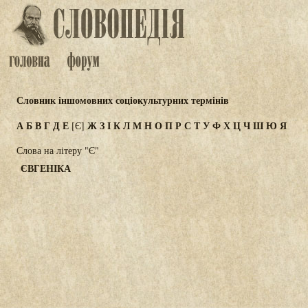
Словник іншомовних соціокультурних термінів
А
Б
В
Г
Д
Е
Ж
З
І
К
Л
М
Н
О
П
Р
С
Т
У
Ф
Х
Ц
Ч
Ш
Ю
Я
[Є]
Слова на літеру "Є"
ЄВГЕНІКА