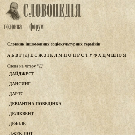
Словник іншомовних соціокультурних термінів
А
Б
В
Г
Е
Є
Ж
З
І
К
Л
М
Н
О
П
Р
С
Т
У
Ф
Х
Ц
Ч
Ш
Ю
Я
[Д]
Слова на літеру "Д"
ДАЙДЖЕСТ
ДАНСИНГ
ДАРТС
ДЕВІАНТНА ПОВЕДІНКА
ДЕЛІКВЕНТ
ДЕФІЛЕ
ДЖЕК-ПОТ