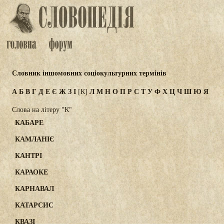
Словник іншомовних соціокультурних термінів
А
Б
В
Г
Д
Е
Є
Ж
З
І
Л
М
Н
О
П
Р
С
Т
У
Ф
Х
Ц
Ч
Ш
Ю
Я
[К]
Слова на літеру "К"
КАБАРЕ
КАМЛАНІЄ
КАНТРІ
КАРАОКЕ
КАРНАВАЛ
КАТАРСИС
КВАЗІ