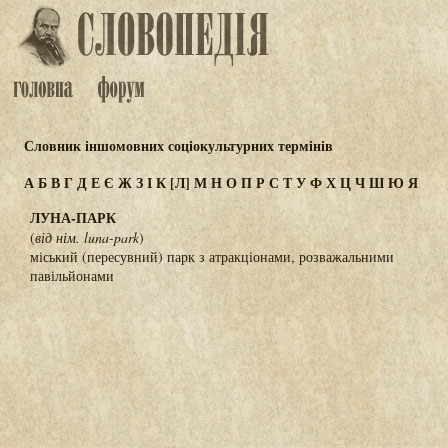
Словник іншомовних соціокультурних термінів
А
Б
В
Г
Д
Е
Є
Ж
З
І
К
[Л]
М
Н
О
П
Р
С
Т
У
Ф
Х
Ц
Ч
Ш
Ю
Я
ЛУНА-ПАРК
(
від нім. luna-park
)
міський (пересувний) парк з атракціонами, розважальними
павільйонами