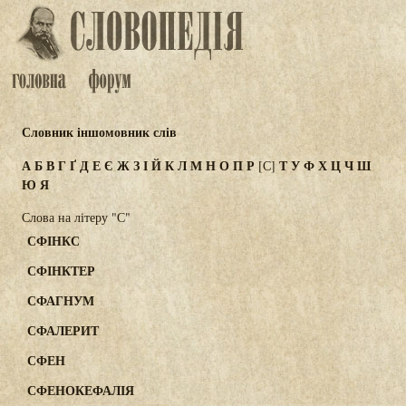
Словник іншомовник слів
А
Б
В
Г
Ґ
Д
Е
Є
Ж
З
І
Й
К
Л
М
Н
О
П
Р
Т
У
Ф
Х
Ц
Ч
Ш
[С]
Ю
Я
Слова на літеру "С"
СФІНКС
СФІНКТЕР
СФАГНУМ
СФАЛЕРИТ
СФЕН
СФЕНОКЕФАЛІЯ