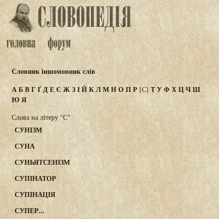
Словник іншомовник слів
А
Б
В
Г
Ґ
Д
Е
Є
Ж
З
І
Й
К
Л
М
Н
О
П
Р
Т
У
Ф
Х
Ц
Ч
Ш
[С]
Ю
Я
Слова на літеру "С"
СУНІЗМ
СУНА
СУНЬЯТСЕНІЗМ
СУПІНАТОР
СУПІНАЦІЯ
СУПЕР...