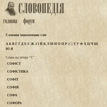
Словник іншомовник слів
А
Б
В
Г
Ґ
Д
Е
Є
Ж
З
І
Й
К
Л
М
Н
О
П
Р
Т
У
Ф
Х
Ц
Ч
Ш
[С]
Ю
Я
Слова на літеру "С"
СОФІСТ
СОФІСТИКА
СОФІТ
СОФІЯ
СОФА
СОФОРА