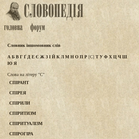
Словник іншомовник слів
А
Б
В
Г
Ґ
Д
Е
Є
Ж
З
І
Й
К
Л
М
Н
О
П
Р
Т
У
Ф
Х
Ц
Ч
Ш
[С]
Ю
Я
Слова на літеру "С"
СПІРАНТ
СПІРЕЯ
СПІРИЛИ
СПІРИТИЗМ
СПІРИТУАЛІЗМ
СПІРОГІРА