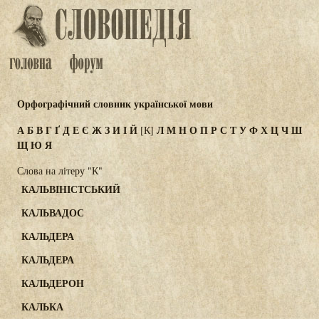
Орфографічний словник української мови
А
Б
В
Г
Ґ
Д
Е
Є
Ж
З
И
І
Й
Л
М
Н
О
П
Р
С
Т
У
Ф
Х
Ц
Ч
Ш
[К]
Щ
Ю
Я
Слова на літеру "К"
КАЛЬВІНІСТСЬКИЙ
КАЛЬВАДОС
КАЛЬДЕРА
КАЛЬДЕРА
КАЛЬДЕРОН
КАЛЬКА