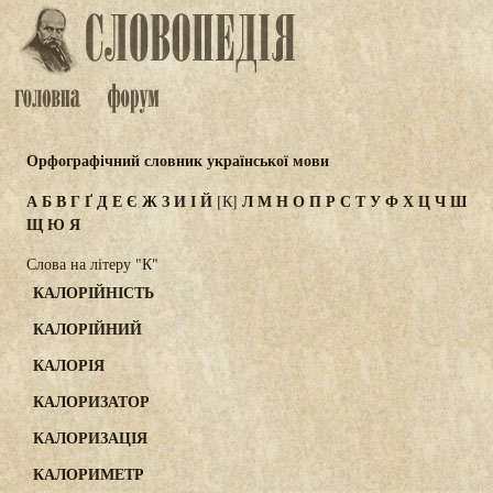
Орфографічний словник української мови
А
Б
В
Г
Ґ
Д
Е
Є
Ж
З
И
І
Й
Л
М
Н
О
П
Р
С
Т
У
Ф
Х
Ц
Ч
Ш
[К]
Щ
Ю
Я
Слова на літеру "К"
КАЛОРІЙНІСТЬ
КАЛОРІЙНИЙ
КАЛОРІЯ
КАЛОРИЗАТОР
КАЛОРИЗАЦІЯ
КАЛОРИМЕТР