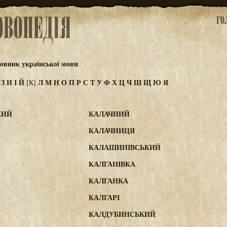
овник української мови
Ж
З
И
І
Й
Л
М
Н
О
П
Р
С
Т
У
Ф
Х
Ц
Ч
Ш
Щ
Ю
Я
[К]
КИЙ
КАЛАЧНИЙ
КАЛАЧНИЦЯ
КАЛАШИНІВСЬКИЙ
КАЛГАНІВКА
КАЛГАНКА
КАЛГАРІ
КАЛДУБИНСЬКИЙ