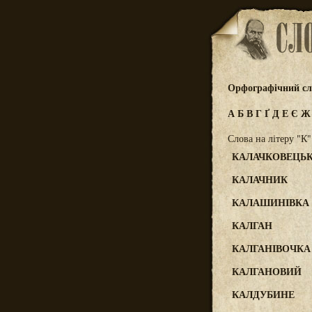
Орфографічний сл
А
Б
В
Г
Ґ
Д
Е
Є
Слова на літеру "К"
КАЛАЧКОВЕЦЬ
КАЛАЧНИК
КАЛАШИНІВКА
КАЛГАН
КАЛГАНІВОЧКА
КАЛГАНОВИЙ
КАЛДУБИНЕ