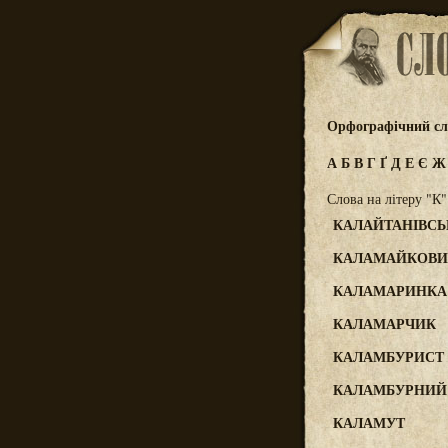
Орфографічний сл
А
Б
В
Г
Ґ
Д
Е
Є
Слова на літеру "К"
КАЛАЙТАНІВС
КАЛАМАЙКОВ
КАЛАМАРИНКА
КАЛАМАРЧИК
КАЛАМБУРИСТ
КАЛАМБУРНИЙ
КАЛАМУТ