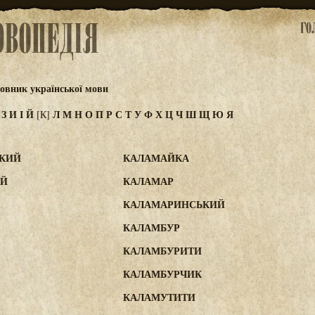
овник української мови
Ж
З
И
І
Й
Л
М
Н
О
П
Р
С
Т
У
Ф
Х
Ц
Ч
Ш
Щ
Ю
Я
[К]
ЬКИЙ
КАЛАМАЙКА
ИЙ
КАЛАМАР
КАЛАМАРИНСЬКИЙ
КАЛАМБУР
КАЛАМБУРИТИ
КАЛАМБУРЧИК
КАЛАМУТИТИ