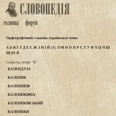
Орфографічний словник української мови
А
Б
В
Г
Ґ
Д
Е
Є
Ж
З
И
І
Й
Л
М
Н
О
П
Р
С
Т
У
Ф
Х
Ц
Ч
Ш
[К]
Щ
Ю
Я
Слова на літеру "К"
КАЛЕНДУЛА
КАЛЕНИК
КАЛЕНИКІВ
КАЛЕНИКІВНА
КАЛЕНИКІВСЬКИЙ
КАЛЕНИКИ