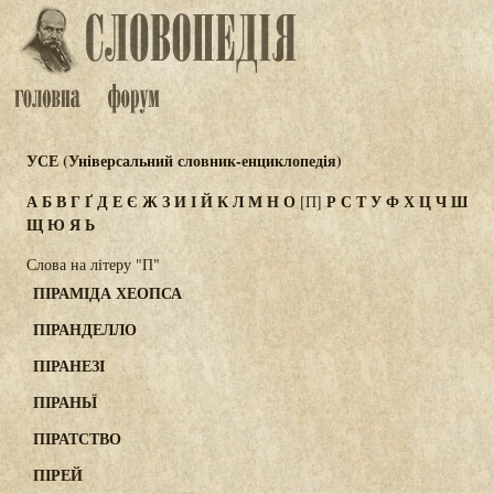
УСЕ (Універсальний словник-енциклопедія)
А
Б
В
Г
Ґ
Д
Е
Є
Ж
З
И
І
Й
К
Л
М
Н
О
Р
С
Т
У
Ф
Х
Ц
Ч
Ш
[П]
Щ
Ю
Я
Ь
Слова на літеру "П"
ПІРАМІДА ХЕОПСА
ПІРАНДЕЛЛО
ПІРАНЕЗІ
ПІРАНЬЇ
ПІРАТСТВО
ПІРЕЙ