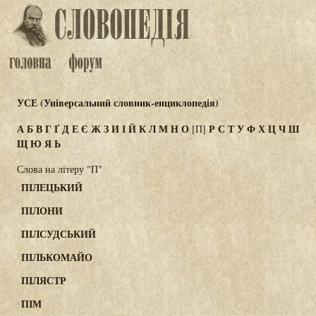
УСЕ (Універсальний словник-енциклопедія)
А
Б
В
Г
Ґ
Д
Е
Є
Ж
З
И
І
Й
К
Л
М
Н
О
Р
С
Т
У
Ф
Х
Ц
Ч
Ш
[П]
Щ
Ю
Я
Ь
Слова на літеру "П"
ПІЛЕЦЬКИЙ
ПІЛОНИ
ПІЛСУДСЬКИЙ
ПІЛЬКОМАЙО
ПІЛЯСТР
ПІМ