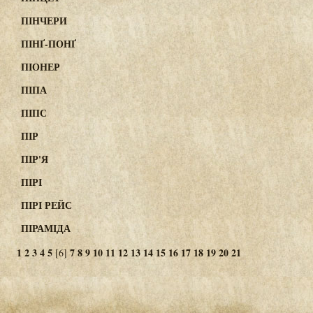
ПІНЧЕРИ
ПІНҐ-ПОНҐ
ПІОНЕР
ПІПА
ПІПС
ПІР
ПІР'Я
ПІРІ
ПІРІ РЕЙС
ПІРАМІДА
1
2
3
4
5
7
8
9
10
11
12
13
14
15
16
17
18
19
20
21
[6]