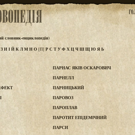
ий словник-енциклопедія)
Ж
З
И
І
Й
К
Л
М
Н
О
Р
С
Т
У
Ф
Х
Ц
Ч
Ш
Щ
Ю
Я
Ь
[П]
ПАРНАС ЯКІВ ОСКАРОВИЧ
ПАРНЕЛЛ
ЕФЕКТ
ПАРНИЦЬКИЙ
І
ПАРОВОЗ
ПАРОПЛАВ
ПАРОТИТ ЕПІДЕМІЧНИЙ
ПАРСИ