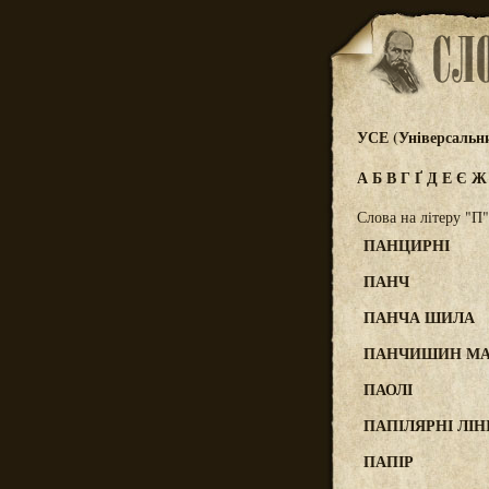
УСЕ (Універсальн
А
Б
В
Г
Ґ
Д
Е
Є
Слова на літеру "П"
ПАНЦИРНІ
ПАНЧ
ПАНЧА ШИЛА
ПАНЧИШИН МА
ПАОЛІ
ПАПІЛЯРНІ ЛІНІ
ПАПІР