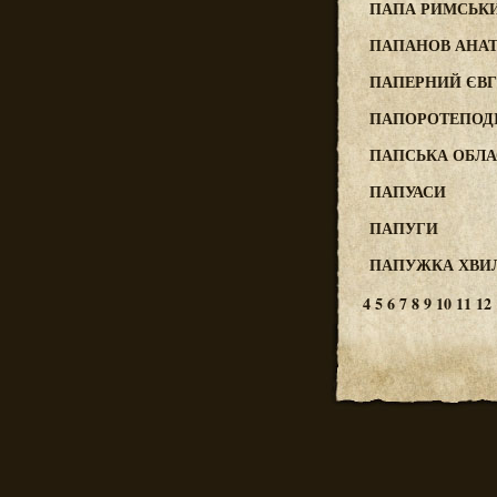
ПАПА РИМСЬК
ПАПАНОВ АНАТ
ПАПЕРНИЙ ЄВГ
ПАПОРОТЕПОДІ
ПАПСЬКА ОБЛА
ПАПУАСИ
ПАПУГИ
ПАПУЖКА ХВИ
4
5
6
7
8
9
10
11
12