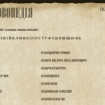
ий словник-енциклопедія)
Ж
З
И
І
Й
К
Л
М
Н
О
Р
С
Т
У
Ф
Х
Ц
Ч
Ш
Щ
Ю
Я
Ь
[П]
ПАНЦИРНІ РИБИ
ПАНЧ ПЕТРО ЙОСИПОВИЧ
ПАНЧАТАНТРА
Р'ЯН
ПАНЩИНА
ПАПІЛОН
Ї
ПАПІНІАН ЕМІЛІЙ
ПАПІРОЛОГІЯ