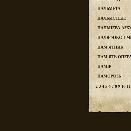
ПАЛЬМЕТА
ПАЛЬМСТЕДТ
ПАЛЬЦЕВА АЗБ
ПАЛЯФОКС-І-М
ПАМ'ЯТНИК
ПАМ'ЯТЬ ОПЕР
ПАМІР
ПАМОРОЗЬ
2
3
4
5
6
7
8
9
10
11