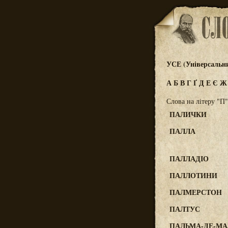
УСЕ (Універсальн
А
Б
В
Г
Ґ
Д
Е
Є
Слова на літеру "П"
ПАЛИЧКИ
ПАЛЛА
ПАЛЛАДІО
ПАЛЛОТИНИ
ПАЛМЕРСТОН
ПАЛТУС
ПАЛЬМА-ДЕ-М