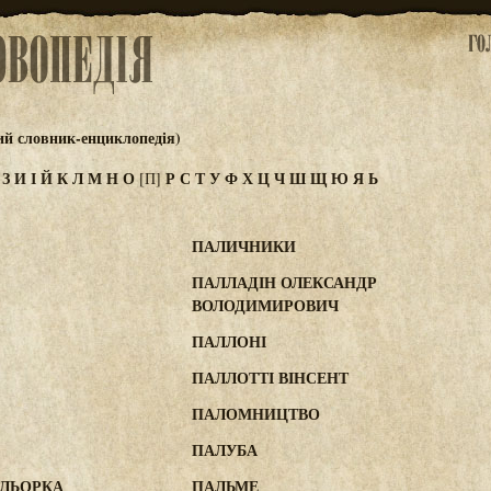
ий словник-енциклопедія)
Ж
З
И
І
Й
К
Л
М
Н
О
Р
С
Т
У
Ф
Х
Ц
Ч
Ш
Щ
Ю
Я
Ь
[П]
ПАЛИЧНИКИ
ПАЛЛАДІН ОЛЕКСАНДР
ВОЛОДИМИРОВИЧ
ПАЛЛОНІ
ПАЛЛОТТІ ВІНСЕНТ
ПАЛОМНИЦТВО
ПАЛУБА
АЛЬОРКА
ПАЛЬМЕ