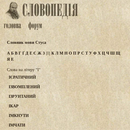
Словник мови Стуса
А
Б
В
Г
Ґ
Д
Е
Є
Ж
З
К
Л
М
Н
О
П
Р
С
Т
У
Ф
Х
Ц
Ч
Ш
Щ
[І]
Я
E
Слова на літеру "І"
ІЄРАТИЧНИЙ
ІЗВОМПЛЕНИЙ
ІЗРУНТАНИЙ
ІКАР
ІМКНУТИ
ІМЧАТИ