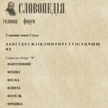
Словник мови Стуса
А
Б
В
Г
Ґ
Д
Е
Є
Ж
З
І
К
Л
М
Н
О
П
Р
С
Т
У
Х
Ц
Ч
Ш
Щ
[Ф]
Я
E
Слова на літеру "Ф"
ФАНТОМНИЙ
ФЕНІКС
ФЕСКА
ФЛІНТА
ФОТЕЛЬ
ФРАШКА