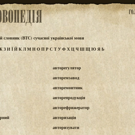
 словник (ВТС) сучасної української мови
Ж
З
И
Ї
Й
К
Л
М
Н
О
П
Р
С
Т
У
Ф
Х
Ц
Ч
Ш
Щ
Ю
Я
Ь
авторегулятор
авторемзавод
авторемонтник
авторепродукція
авторефрижератор
орний
авторизація
авторизувати