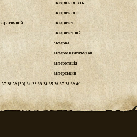
авторитарність
авторитарно
ократичний
авторитет
авторитетний
авторка
авторозвантажувач
авторотація
авторський
6
27
28
29
31
32
33
34
35
36
37
38
39
40
[30]