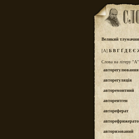
Великий тлумачний
Б
В
Г
Ґ
Д
Е
Є
[А]
Слова на літеру "А"
авторегулювання
авторегуляція
авторемонтний
авторентген
автореферат
авторефрижерат
авторизований