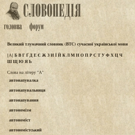
Великий тлумачний словник (ВТС) сучасної української мови
Б
В
Г
Ґ
Д
Е
Є
Ж
З
И
Ї
Й
К
Л
М
Н
О
П
Р
С
Т
У
Ф
Х
Ц
Ч
[А]
Ш
Щ
Ю
Я
Ь
Слова на літеру "А"
автонапувалка
автонапувальниця
автонапування
автономізм
автономіст
автономістський