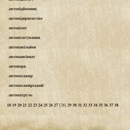
автопідйомник
автопідприємство
автопілот
автопілотування
автопавільйон
автопансіонат
автопарк
автопасажир
автопасажирський
автопатруль
18
19
20
21
22
23
24
25
26
27
29
30
31
32
33
34
35
36
37
38
[28]