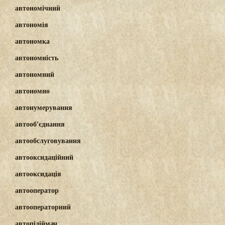
автономічний
автономія
автономка
автономність
автономний
автономно
автонумерування
автооб'єднання
автообслуговування
автооксидаційний
автооксидація
автооператор
автооператорний
автопідіймач