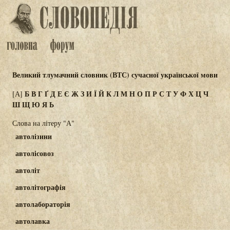
Великий тлумачний словник (ВТС) сучасної української мови
Б
В
Г
Ґ
Д
Е
Є
Ж
З
И
Ї
Й
К
Л
М
Н
О
П
Р
С
Т
У
Ф
Х
Ц
Ч
[А]
Ш
Щ
Ю
Я
Ь
Слова на літеру "А"
автолізини
автолісовоз
автоліт
автолітографія
автолабораторія
автолавка