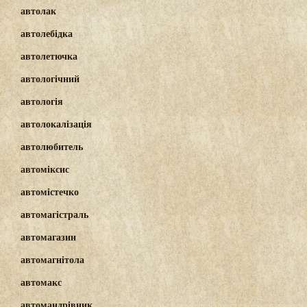
автолак
автолебідка
автолетючка
автологічний
автологія
автолокалізація
автолюбитель
автоміксис
автомістечко
автомагістраль
автомагазин
автомагнітола
автомакс
автомандрівник