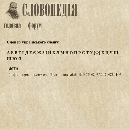
Словар українського сленгу
А
Б
В
Г
Ґ
Д
Е
Є
Ж
З
І
Й
К
Л
М
Н
О
П
Р
С
Т
У
[Ф]
Х
Ц
Ч
Ш
Щ
Ю
Я
ФІҐА
(-и)
ч., крим.,зневажл.
Працівник міліції. БСРЖ, 624; СЖЗ, 106.