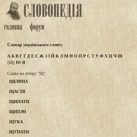
Словар українського сленгу
А
Б
В
Г
Ґ
Д
Е
Є
Ж
З
І
Й
К
Л
М
Н
О
П
Р
С
Т
У
Ф
Х
Ц
Ч
Ш
Ю
Я
[Щ]
Слова на літеру "Щ"
ЩІЛИНА
ЩАСТЯ
ЩИПАТИ
ЩИПАЧ
ЩУКА
ЩУПАТИ