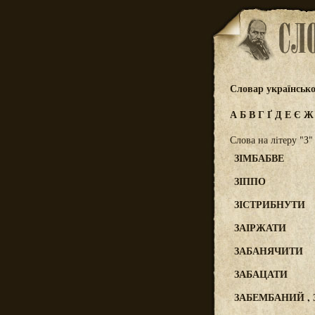
Словар українсько
А
Б
В
Г
Ґ
Д
Е
Є
Слова на літеру "З"
ЗІМБАБВЕ
ЗІППО
ЗІСТРИБНУТИ
ЗАІРЖАТИ
ЗАБАНЯЧИТИ
ЗАБАЦАТИ
ЗАБЕМБАНИЙ ,