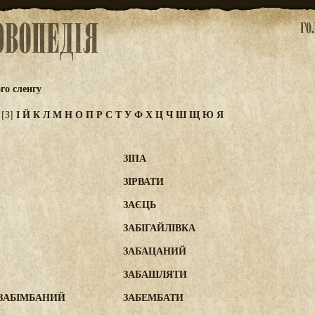
го сленгу
Ж
І
Й
К
Л
М
Н
О
П
Р
С
Т
У
Ф
Х
Ц
Ч
Ш
Щ
Ю
Я
[З]
ЗІПА
ЗІРВАТИ
ЗАЄЦЬ
ЗАБІГАЙЛІВКА
ЗАБАЦАНИЙ
ЗАБАШЛЯТИ
 ЗАБІМБАНИЙ
ЗАБЕМБАТИ